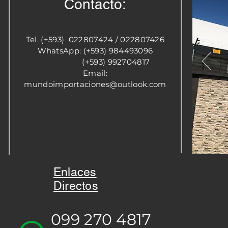
Contacto:
Tel. (+593) 022807424 / 022807426
WhatsApp: (+593) 984493096
(+593) 992704817
Email:
mundoimportaciones@outlook.com
Enlaces
Directos
099 270 4817