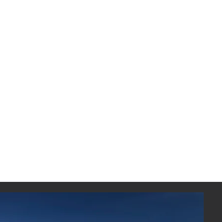
o de polipropileno inyectado
ajustables
uma moldeada (poliuretano)
a elástica ventilada
to deslizable en profundidad
justable hacia delante y atrás
linación sincronizado en 4
oqueo
ase 4 para ajustar la altura
 con ruedas giratorias
MA