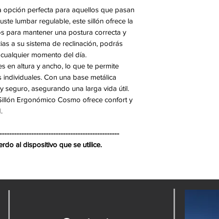
•Marco de respald
a opción perfecta para aquellos que pasan
•Apoyabrazos 3D 
uste lumbar regulable, este sillón ofrece la
•Asiento con esp
s para mantener una postura correcta y
•Respaldo de mall
ias a su sistema de reclinación, podrás
•Diseño del asien
en cualquier momento del día.
•Soporte lumbar a
 en altura y ancho, lo que te permite
s individuales. Con una base metálica
•Mecanismo de inc
 y seguro, asegurando una larga vida útil.
posiciones de bl
l Sillón Ergonómico Cosmo ofrece confort y
•Elevado de gas cl
.
•Base de aluminio
•Certificado BIF
-------------------------------------------------
do al dispositivo que se utilice.