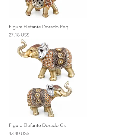
Figura Elefante Dorado Peq.
Precio
27,18 US$
Figura Elefante Dorado Gr.
Precio
43,40 US$