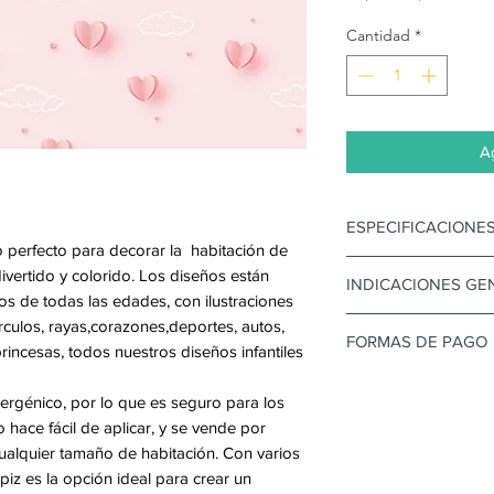
Cantidad
*
Ag
ESPECIFICACIONE
 perfecto para decorar la habitación de
• Papel Tapiz Kor
vertido y colorido. Los diseños están
INDICACIONES GE
• ISO 14001 - ISO
s de todas las edades, con ilustraciones
• Dimensiones de 
• La superficie do
irculos, rayas,corazones,deportes, autos,
FORMAS DE PAGO
• Facil de limpiar
princesas, todos nuestros diseños infantiles
debe estar lisa y 
• Retardante al f
• Si la superficie
Mediante transfere
rgénico, por lo que es seguro para los
• Antihongos
tapiz esta pintada
Diferidos con inte
 hace fácil de aplicar, y se vende por
• Hipoarlergenico
recomienda aplica
Valores no incluye
ualquier tamaño de habitación. Con varios
• Peso Total: 315
agua
**NO INCLUYE E
piz es la opción ideal para crear un
• Peso Revestimi