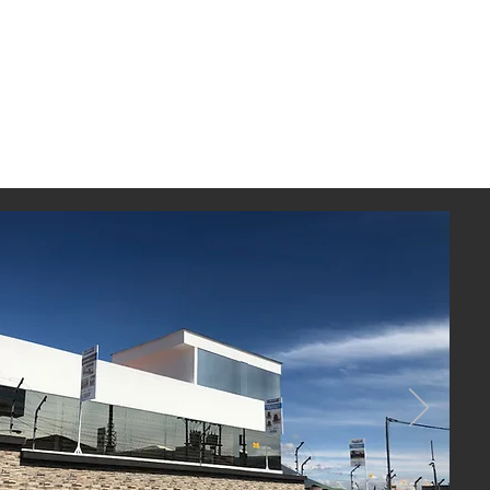
: 110 g/m2.
 base de agua.
amento
lacion
 de 5ml