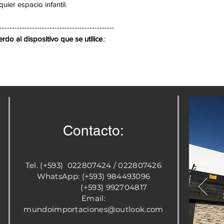
uier espacio infantil.
• Peso Papel Base
• Tipo de tinta: A
----------------------------------------------
• Facil de colocar
do al dispositivo que se utilice
.:
• No incluye peg
• No incluye Insta
• Precio del rollo
Contacto:
Tel. (+593) 022807424 / 022807426
WhatsApp: (+593) 984493096
(+593) 992704817
Email:
mundoimportaciones@outlook.com