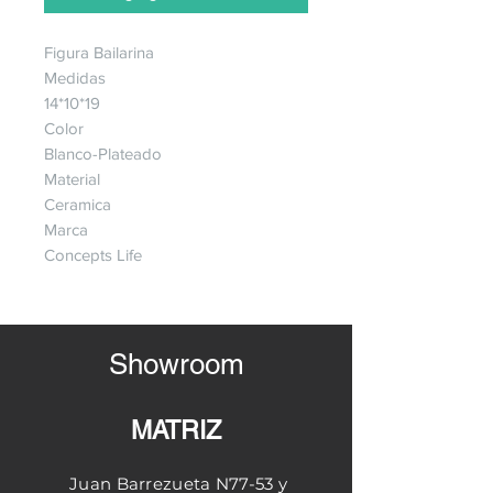
Figura Bailarina
Medidas
14*10*19
Color
Blanco-Plateado
Material
Ceramica
Marca
Concepts Life
Showroom
MATRIZ
Juan Barrezueta N77-53 y