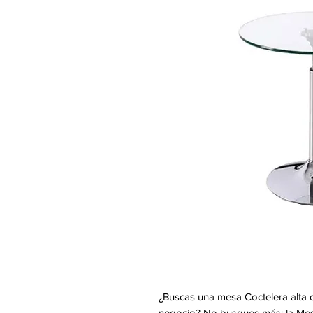
¿Buscas una mesa Coctelera alta d
negocio? No busques más: la Mesa 