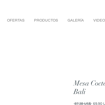
OFERTAS
PRODUCTOS
GALERÍA
VIDE
Mesa Cocte
Bali
Precio
 87,38 US$ 
69,90 