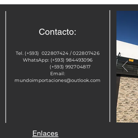
Contacto:
Tel. (+593) 022807424 / 022807426
WhatsApp: (+593) 984493096
(+593) 992704817
Email:
mundoimportaciones@outlook.com
Enlaces