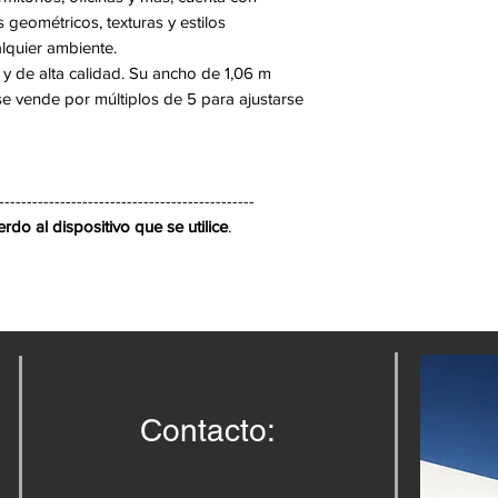
110g/m2
eométricos, texturas y estilos
Peso Revestimien
lquier ambiente.
PVC 205-215 g/m
r y de alta calidad. Su ancho de 1,06 m
Peso Total
se vende por múltiplos de 5 para ajustarse
315-325 g/m2
Precio ml
----------------------------------------------
do al dispositivo que se utilice
.
Contacto: