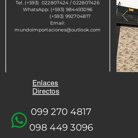
Tel. (+593) 022807424 / 022807426
WhatsApp: (+593) 984493096
(+593) 992704817
Email:
mundoimportaciones@outlook.com
Enlaces
Directos
099 270 4817
098 449 3096