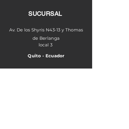
315-325 g/m2
SUCURSAL
Av. De los Shyris N43-13 y Thomas
de Berlanga
local 3
Quito - Ecuador
Horario de atención
Matriz
Lunes - Viernes 8:30
am - 18:00 pm
Sucursal Shyris
Lunes- viernes 9:00 am - 18:00 pm
Sabados 9:00 am-15:00 pm