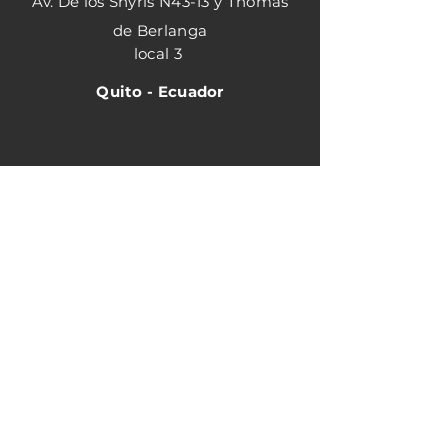
Av. De los Shyris N43-13 y Thomas
de Berlanga
local 3
Quito - Ecuador
Horario de atención
Matriz
Lunes - Viernes 8:30
am - 18:00 pm
Sucursal Shyris
Lunes- viernes 9:00 am - 18:00 pm
Sabados 9:00 am-15:00 pm
Contacto: