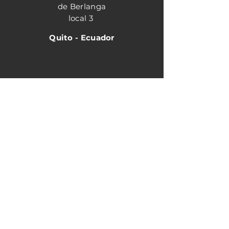
de Berlanga
local 3
Quito - Ecuador
Horario de atención
Matriz
Lunes - Viernes 8:30
am - 18:00 pm
Sucursal Shyris
Lunes- viernes 9:00 am - 18:00 pm
Sabados 9:00 am-15:00 pm
Contacto: