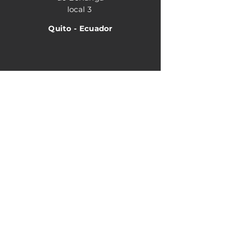
local 3
Quito - Ecuador
Horario de atención
Matriz
Lunes - Viernes 8:30
am - 18:00 pm
Sucursal Shyris
Lunes- viernes 9:00 am - 18:00 pm
Sabados 9:00 am-15:00 pm
Contacto:
Tel. (+593)
022807424
/
022807426