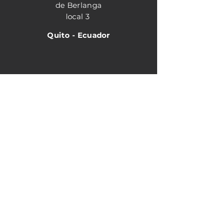
de Berlanga
local 3
Quito - Ecuador
Horario de atención
Matriz
Lunes - Viernes 8:30
am - 18:00 pm
Sucursal Shyris
Lunes- viernes 9:00 am - 18:00 pm
Sabados 9:00 am-15:00 pm
Contacto: