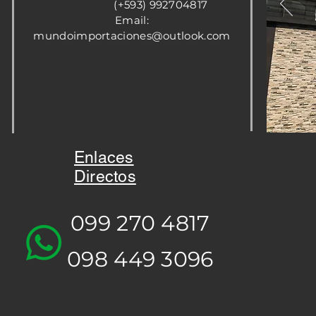
(+593) 992704817
Email:
mundoimportaciones@outlook.com
Enlaces
Directos
099 270 4817
098 449 3096