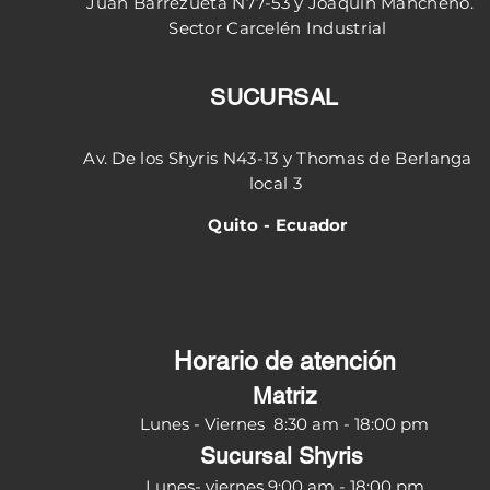
Juan Barrezueta N77-53 y
Joaquín
Mancheno.
Sector
Carcelén
Industrial
SUCURSAL
Av. De los Shyris N43-13 y Thomas de Berlanga
local 3
Quito - Ecuador
Horario de atención
Matriz
Lunes - Viernes 8:30
am - 18:00 pm
Sucursal Shyris
Lunes- viernes 9:00 am - 18:00 pm