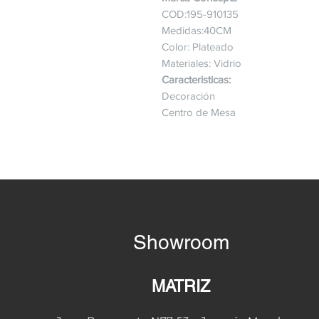
COD:195-910135
Medidas:40CM
Color: Plateado
Materiales: Vidrio
Caracteristicas:
Decoración
Centro de Mesa
Showroom
MATRIZ