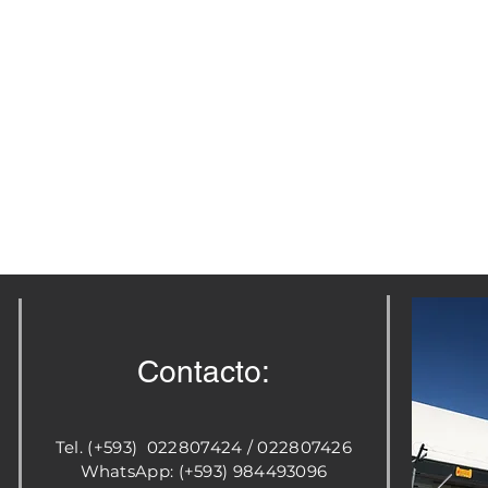
Contacto:
Tel. (+593) 022807424 / 022807426
WhatsApp: (+593) 984493096