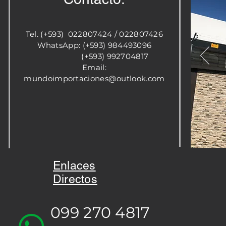
Tel. (+593) 022807424 / 022807426
WhatsApp: (+593) 984493096
(+593) 992704817
Email:
mundoimportaciones@outlook.com
Enlaces
Directos
099 270 4817