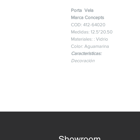
Porta Vela
Marca Concepts
COD: 412-64020
Medidas: 12.5*20.50
Materiales: : Vidrio
Color: Aguamarina
Caracteristicas:
Decoración
Showroom