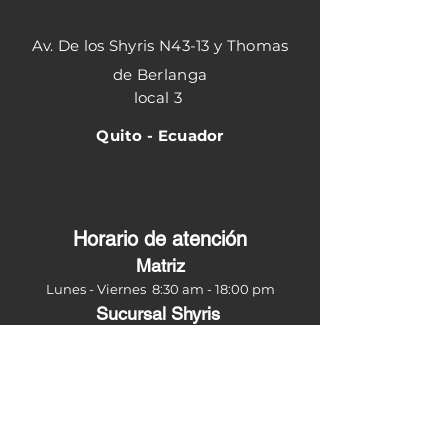
Av. De los Shyris N43-13 y Thomas
de Berlanga
local 3
Quito - Ecuador
Horario de atención
Matriz
Lunes - Viernes 8:30
am - 18:00 pm
Sucursal Shyris
Lunes- viernes 9:00 am - 18:00 pm
Sabados 9:00 am-15:00 pm