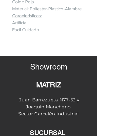
Color: Roja
Material: Poliester-Plastico-Alambre
Caracteristicas:
Artificial
Facil Cuidado
Showroom
MATRIZ
Juan Barrezueta N77-53 y
Joaquín
Mancheno.
Sector
Carcelén
Industrial
SUCURSAL