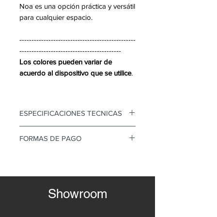
Noa es una opción práctica y versátil
para cualquier espacio.
------------------------------------------------
------------------------------------------
Los colores pueden variar de
acuerdo al dispositivo que se utilice
.
ESPECIFICACIONES TECNICAS
• Silla Multiusos
FORMAS DE PAGO
• Polipropileno
• Apilable
Mediante transferencia o tarjeta
• Una solo pieza
de credito
• Antideslizante
Diferidos con interes
Showroom
Valores no incluyen IVA
**NO INCLUYE ENVIO**