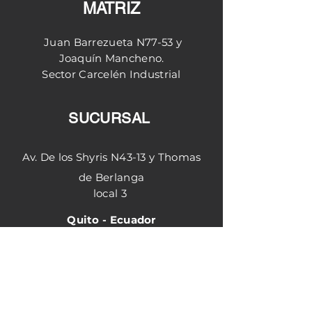
MATRIZ
Juan Barrezueta N77-53 y
Joaquín
Mancheno.
Sector
Carcelén
Industrial
SUCURSAL
Av. De los Shyris N43-13 y Thomas
de Berlanga
local 3
Quito - Ecuador
Horario de atención
Matriz