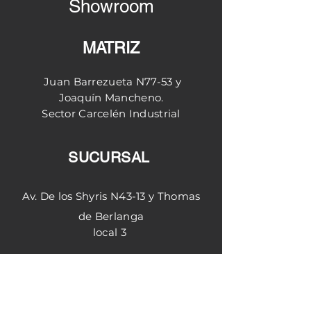
Showroom
• Alto piso espaldar
de crédito
• Ancho asiento
Diferidos con interés
• Fondo Asiento
Valores no incluyen IVA
MATRIZ
• Alto espaldar
**NO INCLUYE ENVIO**
• Ancho espaldar
Juan Barrezueta N77-53 y
Medidas Pueden variar entre
Joaquín
Mancheno.
1cm-3cm
Sector
Carcelén
Industrial
SUCURSAL
Av. De los Shyris N43-13 y Thomas
de Berlanga
local 3
Quito - Ecuador