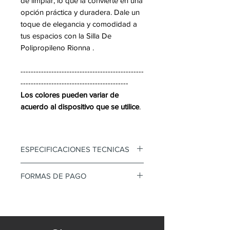
de limpiar, lo que la convierte en una
opción práctica y duradera. Dale un
toque de elegancia y comodidad a
tus espacios con la Silla De
Polipropileno Rionna .
------------------------------------------------
------------------------------------------
Los colores pueden variar de
acuerdo al dispositivo que se utilice
.
ESPECIFICACIONES TECNICAS
• Silla Multiusos
FORMAS DE PAGO
• Monoconcha de polipropileno
• Patas de madera
Medidas Pueden variar entre
• AntidelizanteMedidas
1cm-3cm
• Alto Piso- Asiento
Mediante transferencia o tarjeta