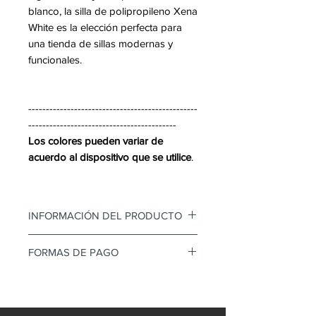
blanco, la silla de polipropileno Xena
White es la elección perfecta para
una tienda de sillas modernas y
funcionales.
------------------------------------------------
------------------------------------------
Los colores pueden variar de
acuerdo al dispositivo que se utilice
.
INFORMACIÓN DEL PRODUCTO
• Silla Multiusos
FORMAS DE PAGO
• Polipropileno
• Apilable
Mediante transferencia o tarjeta
• Una solo pieza
de credito
• Antideslizante
Diferidos con interes