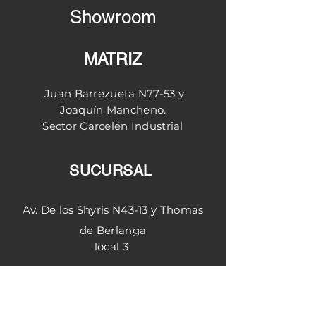
Showroom
Valores no incluyen IVA
**NO INCLUYE ENVIO**
MATRIZ
Juan Barrezueta N77-53 y
Joaquín
Mancheno.
Sector
Carcelén
Industrial
SUCURSAL
Av. De los Shyris N43-13 y Thomas
de Berlanga
local 3
Quito - Ecuador