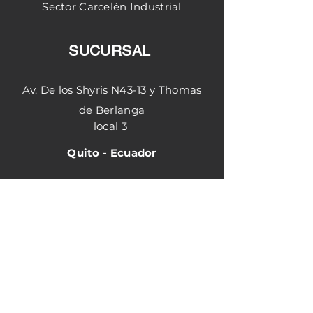
Sector
Carcelén
Industrial
SUCURSAL
Av. De los Shyris N43-13 y Thomas
de Berlanga
local 3
Quito - Ecuador
Horario de atención
Matriz
Lunes - Viernes 8:30
am - 18:00 pm
Sucursal Shyris
Lunes- viernes 9:00 am - 18:00 pm
Sabados 9:00 am-15:00 pm