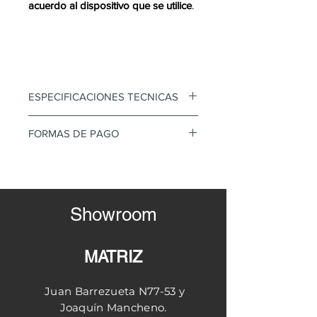
acuerdo al dispositivo que se utilice
.
ESPECIFICACIONES TECNICAS
• Silla Para Niños
FORMAS DE PAGO
• Monoconcha de polipropileno
• Patas de madera
Mediante transferencia o tarjeta
• Refuerzo metalico
de credito
• Facil de limpiar
Diferidos con interes
Showroom
• Antidelizante
Valores no incluyen IVA
**NO INCLUYE ENVIO**
MATRIZ
Juan Barrezueta N77-53 y
Joaquín
Mancheno.