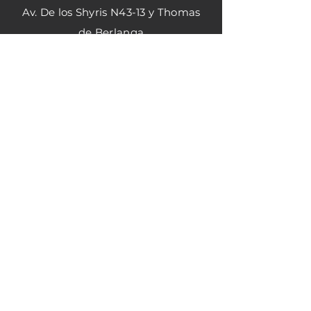
Av. De los Shyris N43-13 y Thomas
de Berlanga
local 3
Quito - Ecuador
Horario de atención
Matriz
Lunes - Viernes 8:30
am - 18:00 pm
Sucursal Shyris
Lunes- viernes 9:00 am - 18:00 pm
Sabados 9:00 am-15:00 pm
Contacto: