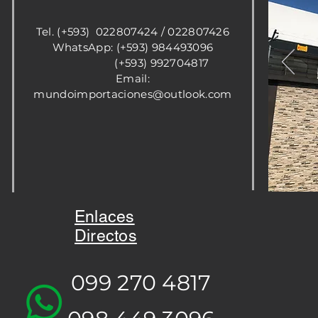
Tel. (+593) 022807424 / 022807426
WhatsApp: (+593) 984493096
(+593) 992704817
Email:
mundoimportaciones@outlook.com
Enlaces
Directos
099 270 4817